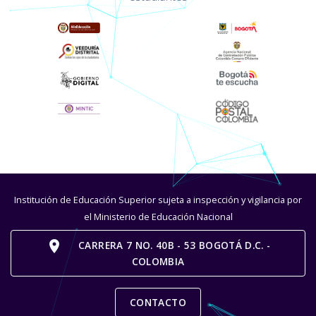
Institución de Educación Superior sujeta a inspección y vigilancia por
el Ministerio de Educación Nacional
place
CARRERA 7 NO. 40B - 53 BOGOTÁ D.C. -
COLOMBIA
CONTACTO