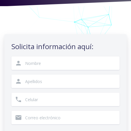
Solicita información aquí:
person
person
phone
email