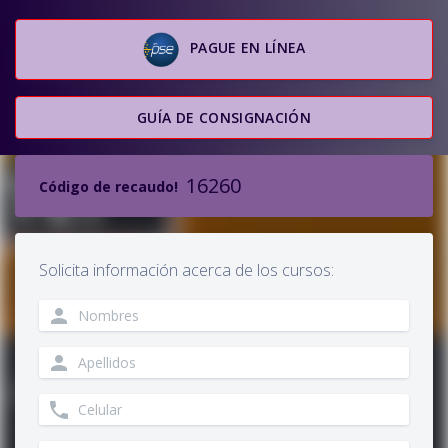
PAGUE EN LÍNEA
GUÍA DE CONSIGNACIÓN
16260
Código de recaudo!
Solicita información acerca de los cursos:
person
person
phone