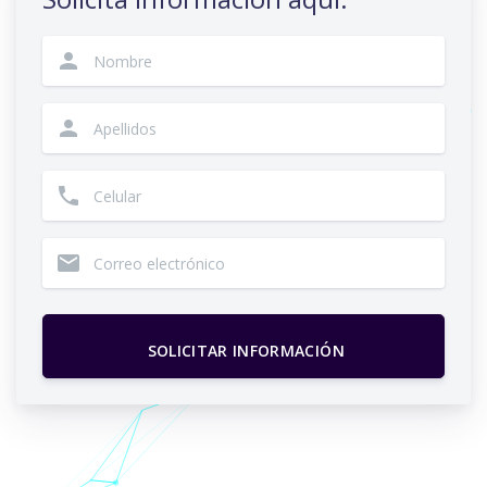
person
person
phone
email
SOLICITAR INFORMACIÓN