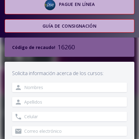
PAGUE EN LÍNEA
GUÍA DE CONSIGNACIÓN
16260
Código de recaudo!
Solicita información acerca de los cursos:
person
person
phone
email