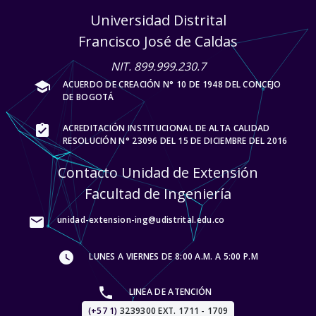
Universidad Distrital
Francisco José de Caldas
NIT. 899.999.230.7
school
ACUERDO DE CREACIÓN N° 10 DE 1948 DEL CONCEJO
DE BOGOTÁ
assignment_turned_in
ACREDITACIÓN INSTITUCIONAL DE ALTA CALIDAD
RESOLUCIÓN N° 23096 DEL 15 DE DICIEMBRE DEL 2016
Contacto Unidad de Extensión
Facultad de Ingeniería
mail
unidad-extension-ing@udistrital.edu.co
watch_later
LUNES A VIERNES DE 8:00 A.M. A 5:00 P.M
local_phone
LINEA DE ATENCIÓN
(+57 1)
3239300 EXT. 1711 - 1709